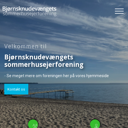
Gå
til
hovedindhold
Velkommen til
Bjørnsknudevængets
sommerhusejerforening
- Se meget mere om foreningen her på vores hjemmeside
Kontakt os